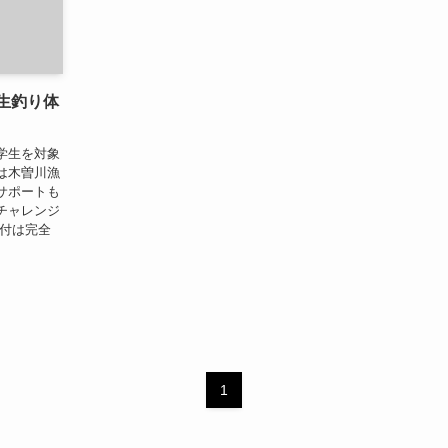
生釣り体
学生を対象
は木曽川漁
サポートも
チャレンジ
受付は完全
1